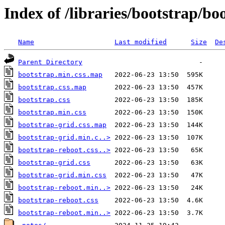
Index of /libraries/bootstrap/boo
Name
Last modified
Size
De
Parent Directory
bootstrap.min.css.map
bootstrap.css.map
bootstrap.css
bootstrap.min.css
bootstrap-grid.css.map
bootstrap-grid.min.c..>
bootstrap-reboot.css..>
bootstrap-grid.css
bootstrap-grid.min.css
bootstrap-reboot.min..>
bootstrap-reboot.css
bootstrap-reboot.min..>